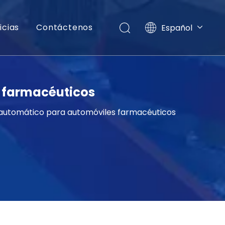
icias
Contáctenos
Español
English
العربية
Français
Pусский
 farmacéuticos
Português
 automático para automóviles farmacéuticos