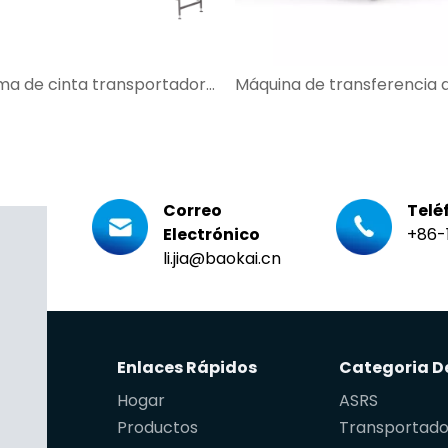
Sistema de cinta transportadora para sistema de transporte de comercio electrónico postal
Correo
Telé
Electrónico
+86-
li.jia@baokai.cn
Enlaces Rápidos
Hogar
ASRS
Productos
Transportado