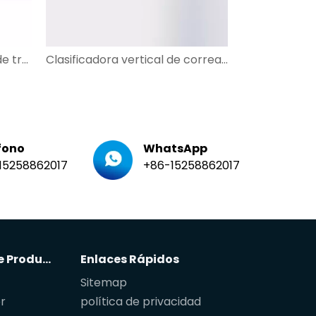
Máquina de transferencia de transportador de rodillos para sistema de transporte de paquetes
Clasificadora vertical de correa cruzada lineal para mensajería de correo
fono
WhatsApp
15258862017
+86-15258862017
Categoria De Producto
Enlaces Rápidos
Sitemap
r
política de privacidad