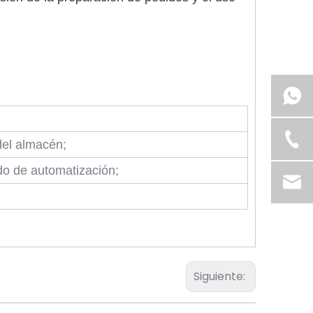
del almacén;
do de automatización;
Siguiente: