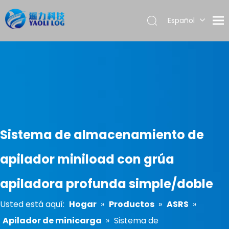
Español
English
العربية
Français
Pусский
Português
Sistema de almacenamiento de
apilador miniload con grúa
apiladora profunda simple/doble
Usted está aquí:
Hogar
»
Productos
»
ASRS
»
Apilador de minicarga
»
Sistema de