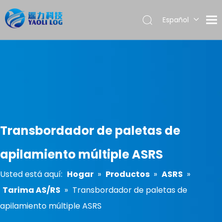
Español
English
العربية
Français
Pусский
Português
Transbordador de paletas de
apilamiento múltiple ASRS
Usted está aquí:
Hogar
»
Productos
»
ASRS
»
Tarima AS/RS
»
Transbordador de paletas de
apilamiento múltiple ASRS