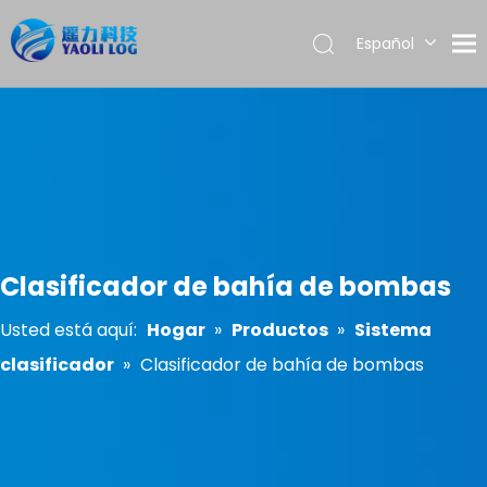
Español
English
العربية
Français
Pусский
Português
Clasificador de bahía de bombas
Usted está aquí:
Hogar
»
Productos
»
Sistema
clasificador
»
Clasificador de bahía de bombas