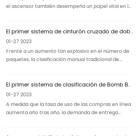
el ascensor también desempeña un papel vital en la
industria de la logística y el almacenamiento.El
transportador elevador de Hangzhou Yaoli ayudará
al negocio de transporte y almacenamiento de cada
El primer sistema de cinturón cruzado de doble capa en el Medio Oriente
cliente.
01-27 2023
Frente a un aumento tan explosivo en el número de
paquetes, la clasificación manual tradicional de
paquetes se ha vuelto cada vez más difícil de
cumplir con los requisitos de eficiencia y precisión de
clasificación, y la operación de clasificación manual
El primer sistema de clasificación de Bomb Bay de Singapur
tradicional tiene altos costos de gestión, debido a su
01-27 2023
clasificación violenta causada b
A medida que la tasa de uso de las compras en línea
aumenta año tras año, la demanda de entrega
urgente de las personas también aumenta, y el
crecimiento del negocio de entrega urgente