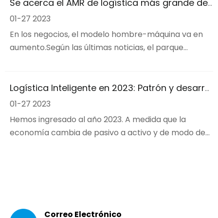
continúa creciendo a gran velocidad. De 2015 a 2022,
Se acerca el AMR de logística más grande del mundo
el volumen comercial de la industria de servicios de
01-27 2023
entrega urgente de China mantuvo una constante
En los negocios, el modelo hombre-máquina va en
aumento.Según las últimas noticias, el parque
logístico de la marca de moda rápida y ocio FastFish
acogió recientemente a 880 robots.Se desplazan
rápidamente a través de la mesa de doble capa y
Logística Inteligente en 2023: Patrón y desarrollo
entregan con precisión los productos al puerto de
01-27 2023
entrega designado del almacenamiento fuera de
Hemos ingresado al año 2023. A medida que la
línea.
economía cambia de pasivo a activo y de modo de
supervivencia a modo de crecimiento, la logística
inteligente enfrentará desafíos.Al mismo tiempo,
abrirá grandes oportunidades y explorará nuevas
dimensiones de desarrollo.'El XIV Plan Quinquenal
para el Desarrollo de
Correo Electrónico