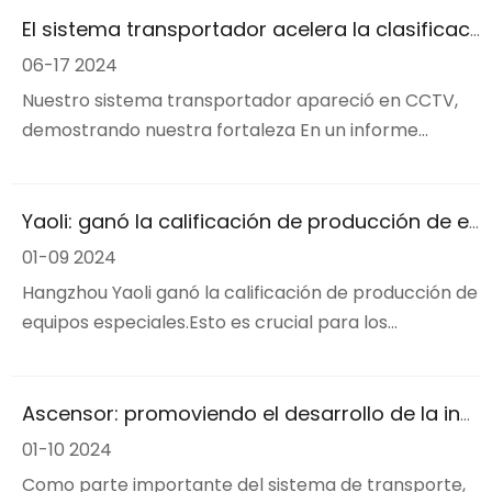
el embalaje y el envío en un circuito cerrado. Cada
El sistema transportador acelera la clasificación inteligente y la entrega urgente gana 'impulso'
motor, rodillo y cinta está construido sobre una
06-17 2024
paleta de velocidades de 15-125 m/min y 40
Nuestro sistema transportador apareció en CCTV,
demostrando nuestra fortaleza En un informe
reciente de CCTV, nuestro sistema transportador
hizo otra aparición, mostrando plenamente nuestra
fortaleza excepcional y posición de liderazgo en el
Yaoli: ganó la calificación de producción de equipos especiales, mostrando una gran capacidad de producción
campo de los sistemas transportadores.
01-09 2024
Hangzhou Yaoli ganó la calificación de producción de
equipos especiales.Esto es crucial para los
ascensores del sistema transportador de
producción.
Ascensor: promoviendo el desarrollo de la industria de almacenamiento y logística
01-10 2024
Como parte importante del sistema de transporte,