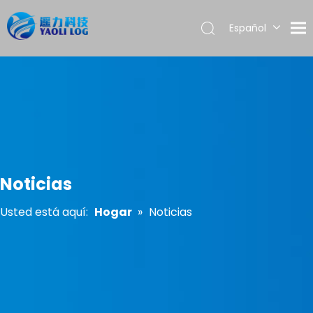
Español
English
العربية
Français
Pусский
Português
Noticias
Usted está aquí:
Hogar
»
Noticias