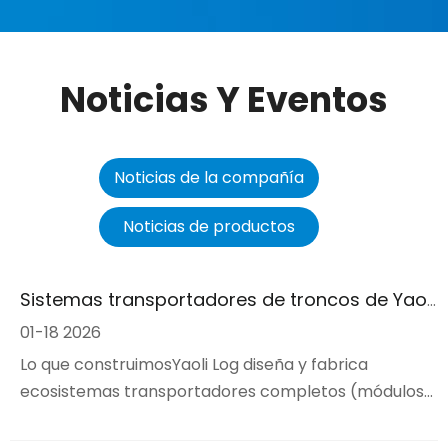
Noticias Y Eventos
Noticias de la compañía
Noticias de productos
Sistemas transportadores de troncos de Yaoli: muévase más, muévase más silenciosamente, muévase más inteligentemente
01-18 2026
Lo que construimosYaoli Log diseña y fabrica
ecosistemas transportadores completos (módulos
de rodillos, cintas, telescópicos, trepadores y
giratorios) que vinculan la recepción, la producción,