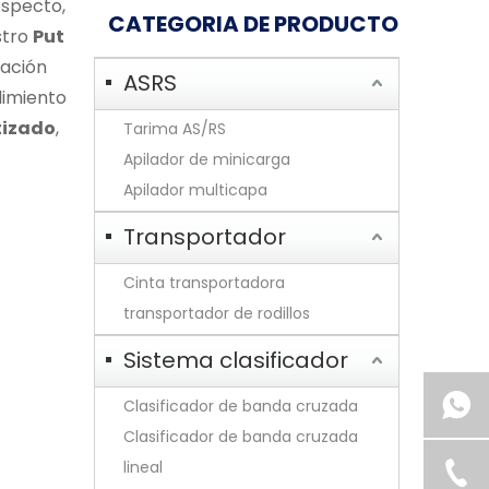
especto,
CATEGORIA DE PRODUCTO
stro
Put
tación
ASRS
dimiento
tizado
,
Tarima AS/RS
Apilador de minicarga
Apilador multicapa
Transportador
Cinta transportadora
transportador de rodillos
Sistema clasificador
Clasificador de banda cruzada
Clasificador de banda cruzada
lineal