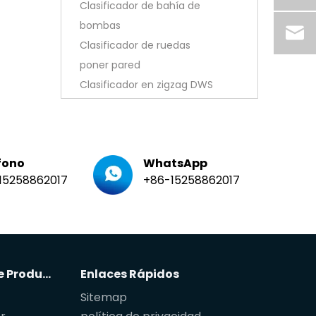
Clasificador de bahía de
bombas
Clasificador de ruedas
poner pared
Clasificador en zigzag DWS
fono
WhatsApp
15258862017
+86-15258862017
Categoria De Producto
Enlaces Rápidos
Sitemap