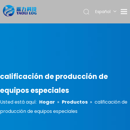
Español
English
العربية
Français
Pусский
Português
calificación de producción de
equipos especiales
Usted está aquí:
Hogar
»
Productos
»
calificación de
producción de equipos especiales