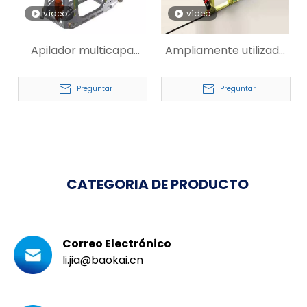
vídeo
vídeo
Apilador multicapa
Ampliamente utilizado
para productos
el transelevador ASRS
químicos ASRS
Preguntar
Preguntar
CATEGORIA DE PRODUCTO
Correo Electrónico
li.jia@baokai.cn