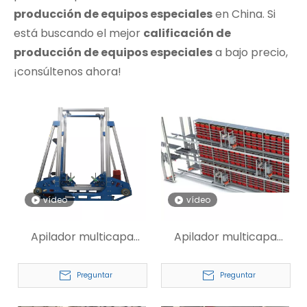
producción de equipos especiales
en China. Si
está buscando el mejor
calificación de
producción de equipos especiales
a bajo precio,
¡consúltenos ahora!
vídeo
vídeo
Apilador multicapa
Apilador multicapa
para cartones y cajas
para línea de
producción
Preguntar
Preguntar