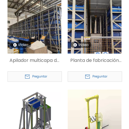
vídeo
vídeo
Apilador multicapa de
Planta de fabricación
cartón para planta de
Apilador multicapa
fabricación
ASRS
Preguntar
Preguntar